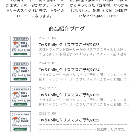
こから関東一円に木材が運ばれてい
歌川広重が描いた川の筏は、西の川
きます。その一部がサタデーファク
からやってきた「西川材」なのかも
トリーのスタジオに来て、トライ＆
しれません。出典_国立国会図書館
ローリーになります。
info-ndljp-pid-1303256
商品紹介ブログ
2025.11.05
Try＆Rolly_クリスマスご予約2025
各種トライアンドローリーがクリスマスにきちんとお届け
できるようご予約を承っております。クリスマス前は通常
とは異なる配送日数が必要となる場合があるため、ゆとり
を持ってご注文を承っております。下記のリ...
2024.11.01
Try＆Rolly_クリスマスご予約2024
トライ＆ローリーのクリスマスご予約に関して２０２４各
種トライアンドローリーがクリスマスにきちんとお届けで
きるようご予約を承っております。クリスマス前は通常と
は異なる配送日数が必要となる場合があるた...
2023.11.17
Try＆Rolly_クリスマスご予約2023
トライ＆ローリーのクリスマスご予約に関して２０２３各
種トライアンドローリーがクリスマスにきちんとお届けで
きるようご予約を承っております。クリスマス前は通常と
は異なる配送日数が必要となる場合があるた...
2022.11.09
Try＆Rolly_クリスマスご予約2022
＝＝＝＝＝＝＝＝＝＝＝＝＝＝＝＝＝＝＝＝＝＝＝＝＝＝
＝＝＝＝＝＝＝＝＝＝＝＝＝＝＝＝＝2022年クリスマス到