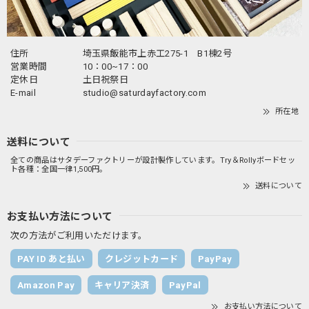
住所
埼玉県飯能市上赤工275-1 B1棟2号
営業時間
10：00~17：00
定休日
土日祝祭日
E-mail
studio@saturdayfactory.com
所在地
送料について
全ての商品はサタデーファクトリーが設計製作しています。Try＆Rollyボードセッ
ト各種：全国一律1,500円。
送料について
お支払い方法について
次の方法がご利用いただけます。
PAY ID あと払い
クレジットカード
PayPay
Amazon Pay
キャリア決済
PayPal
お支払い方法について