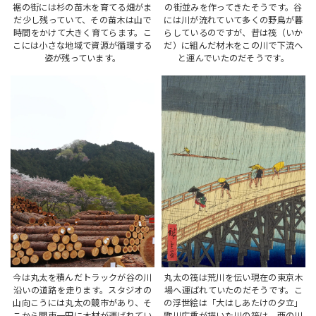
裾の街には杉の苗木を育てる畑がま
の街並みを作ってきたそうです。谷
だ少し残っていて、その苗木は山で
には川が流れていて多くの野鳥が暮
時間をかけて大きく育てらます。こ
らしているのですが、昔は筏（いか
こには小さな地域で資源が循環する
だ）に組んだ材木をこの川で下流へ
姿が残っています。
と運んでいたのだそうです。
今は丸太を積んだトラックが谷の川
丸太の筏は荒川を伝い現在の東京木
沿いの道路を走ります。スタジオの
場へ運ばれていたのだそうです。こ
山向こうには丸太の競市があり、そ
の浮世絵は「大はしあたけの夕立」