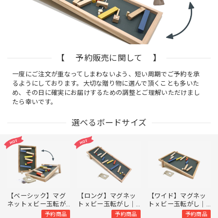
【 予約販売に関して 】
一度にご注文が重なってしまわないよう、短い周期でご予約を承
るようにしております。大切な贈り物に選んで頂くことも多いた
め、その日に確実にお届けするための調整とご理解いただけまし
たら幸いです。
選べるボードサイズ
【ベーシック】マグ
【ロング】マグネッ
【ワイド】マグネッ
ネットｘビー玉転が
トｘビー玉転がし｜
トｘビー玉転がし｜
し｜ボードセット｜
ボードセット｜
ボードセット｜
予約商品
予約商品
予約商品