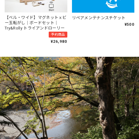
【ベル・ワイド】マグネットｘビ
リペアメンテナンスチケット
ー玉転がし｜ボードセット｜
¥500
Try&Rolly トライアンドローリー
予約商品
¥26,980