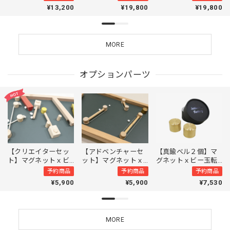
Try&Rolly トライアン
Try&Rolly トライアン
Try&Rolly トライアン
¥13,200
¥19,800
¥19,800
ドローリー
ドローリー
ドローリー
MORE
オプションパーツ
【クリエイターセッ
【アドベンチャーセ
【真鍮ベル２個】マ
ト】マグネットｘビ
ット】マグネットｘ
グネットｘビー玉転
ー玉転がし｜オプシ
ビー玉転がし｜オプ
がし｜オプションパ
予約商品
予約商品
予約商品
ョンパーツ
ションパーツ
ーツ
¥5,900
¥5,900
¥7,530
MORE